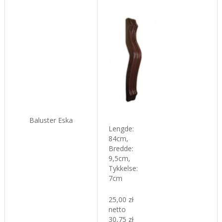
Baluster Eska
L
engde:
84cm,
Bredde:
9,5cm,
Tykkelse
:
7cm
25,00 zł
netto
30,75 zł