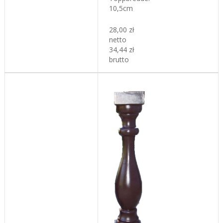
10,5cm
28,00 zł
netto
34,44 zł
brutto