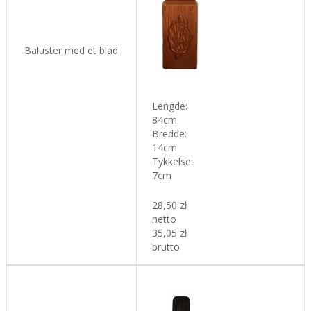
Baluster med et blad
L
engde:
84cm
Bredde:
14cm
Tykkelse
:
7cm
28,50 zł
netto
35,05 zł
brutto