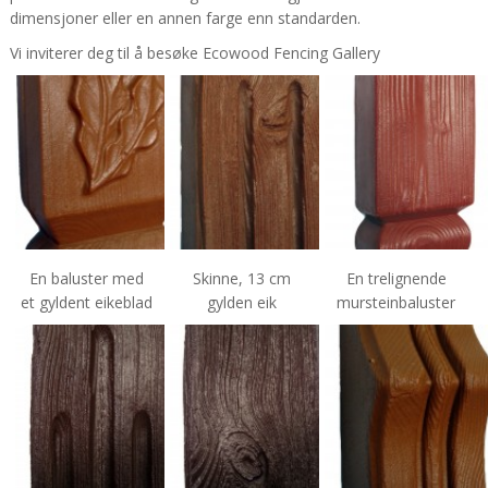
dimensjoner eller en annen farge enn standarden.
Vi inviterer deg til å besøke Ecowood Fencing Gallery
En baluster med
Skinne, 13 cm
En trelignende
et gyldent eikeblad
gylden eik
mursteinbaluster