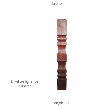
brutto
Enkel tre-lignende
baluster
L
engde:
84