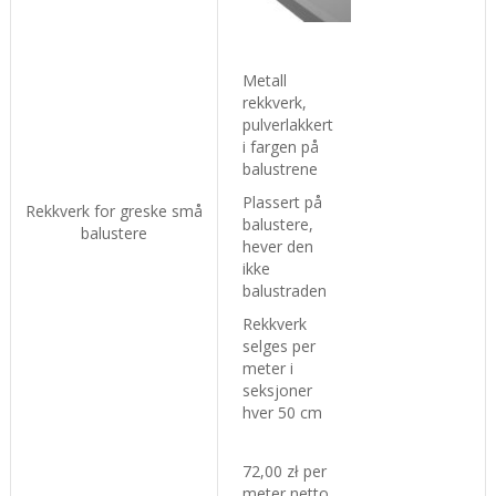
Metall
rekkverk,
pulverlakkert
i fargen på
balustrene
Plassert på
Rekkverk for greske små
balustere,
balustere
hever den
ikke
balustraden
Rekkverk
selges per
meter i
seksjoner
hver 50 cm
72,00 zł per
meter netto