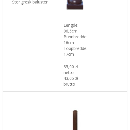
Stor gresk baluster
L
engde:
86,5cm
Bunnbredde
:
16cm
Toppbredde
:
17cm
35,00 zł
netto
43,05 zł
brutto