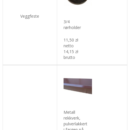
Veggfeste
3/4
rørholder
11,50 zł
netto
14,15 zł
brutto
Metall
rekkverk,
pulverlakkert
i fargen på