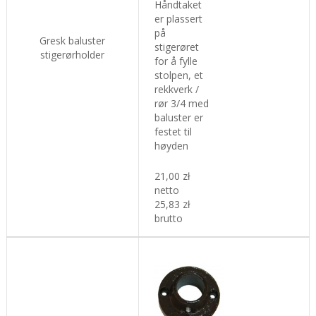
Håndtaket
er plassert
på
Gresk baluster
stigerøret
stigerørholder
for å fylle
stolpen, et
rekkverk /
rør 3/4 med
baluster er
festet til
høyden
21,00 zł
netto
25,83 zł
brutto