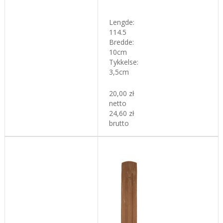
L
engde:
114.5
Bredde:
10cm
Tykkelse
:
3,5cm
20,00 zł
netto
24,60 zł
brutto