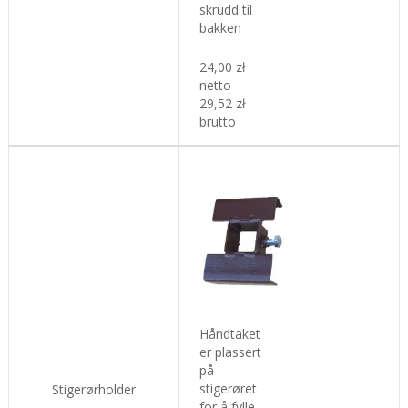
skrudd til
bakken
24,00 zł
netto
29,52 zł
brutto
Håndtaket
er plassert
på
stigerøret
Stigerørholder
for å fylle