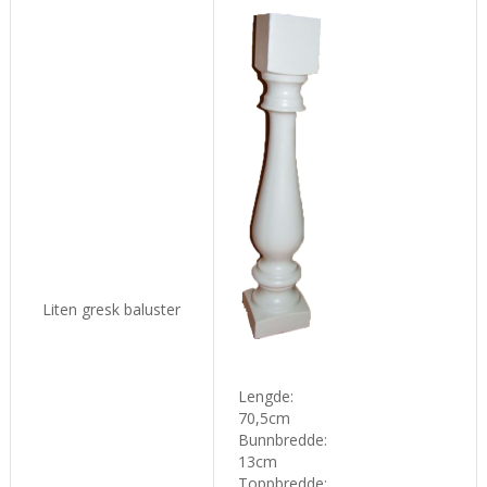
Liten gresk baluster
L
engde:
70,5cm
Bunnbredde
:
13cm
Toppbredde
: